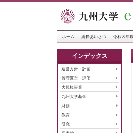
ホーム
総長あいさつ
令和８年度
インデックス
運営方針・計画
管理運営・評価
大規模事業
九州大学基金
財務
教育
研究